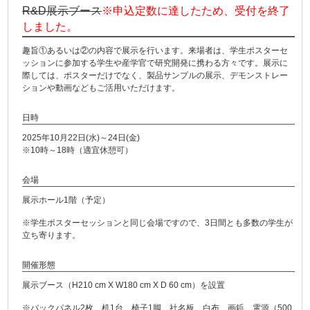
R&D展示ブース
※申込定数に達したため、受付を終了
しました。
趣旨①あるいは②の内容で展示を行います。来場者は、学生ポスターセ
ッションに参加する学生や産学官で研究開発に携わる方々です。展示に
際しては、ポスターだけでなく、製品サンプルの展示、デモンストレー
ションや動画などもご活用いただけます。
日時
2025年10月22日(水)～24日(金)
※10時～18時（適宜休憩可）
会場
展示ホール1階（予定）
※学生ポスターセッションと同じ会場ですので、3日間とも多数の学生が
立ち寄ります。
開催形態
展示ブース（H210 cm X W180 cm X D 60 cm）を設置
※バックパネル2枚、机1台、椅子1脚、社名板、白布、画鋲、電源（500