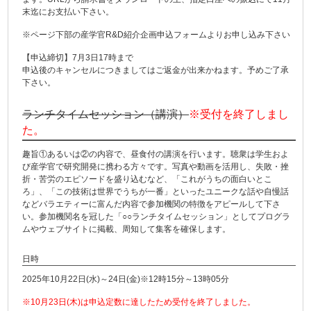
末迄にお支払い下さい。
※ページ下部の産学官R&D紹介企画申込フォームよりお申し込み下さい
【申込締切】7月3日17時まで
申込後のキャンセルにつきましてはご返金が出来かねます。予めご了承
下さい。
ランチタイムセッション（講演）
※受付を終了しまし
た。
趣旨①あるいは②の内容で、昼食付の講演を行います。聴衆は学生およ
び産学官で研究開発に携わる方々です。写真や動画を活用し、失敗・挫
折・苦労のエピソードを盛り込むなど、「これがうちの面白いとこ
ろ」、「この技術は世界でうちが一番」といったユニークな話や自慢話
などバラエティーに富んだ内容で参加機関の特徴をアピールして下さ
い。参加機関名を冠した「○○ランチタイムセッション」としてプログラ
ムやウェブサイトに掲載、周知して集客を確保します。
日時
2025年10月22日(水)～24日(金)※12時15分～13時05分
※10月23日(木)は申込定数に達したため受付を終了しました。