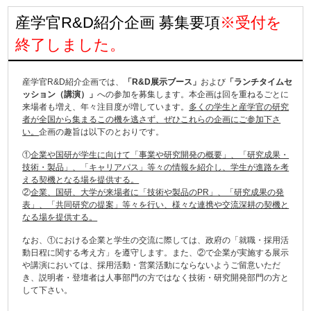
産学官R&D紹介企画 募集要項
※受付を
終了しました。
産学官R&D紹介企画では、
「R&D展示ブース」
および
「ランチタイムセ
ッション（講演）」
への参加を募集します。本企画は回を重ねるごとに
来場者も増え、年々注目度が増しています。
多くの学生と産学官の研究
者が全国から集まるこの機を逃さず、ぜひこれらの企画にご参加下さ
い。
企画の趣旨は以下のとおりです。
①
企業や国研が学生に向けて「事業や研究開発の概要」、「研究成果・
技術・製品」、「キャリアパス」等々の情報を紹介し、学生が進路を考
える契機となる場を提供する。
②
企業、国研、大学が来場者に「技術や製品のPR」、「研究成果の発
表」、「共同研究の提案」等々を行い、様々な連携や交流深耕の契機と
なる場を提供する。
なお、①における企業と学生の交流に際しては、政府の「就職・採用活
動日程に関する考え方」を遵守します。また、②で企業が実施する展示
や講演においては、採用活動・営業活動にならないようご留意いただ
き、説明者・登壇者は人事部門の方ではなく技術・研究開発部門の方と
して下さい。