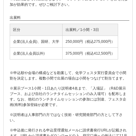
加が効果的です。ぜひご検討下さい。
出展料
区分
出展料／1小間・3日
企業(法人会員)、国研、大学
250,000円（税込275,000円）
企業(法人会員以外)
375,000円（税込412,500円）
※申込順や会場の構成などを勘案して、化学フェスタ実行委員会で小間
割を決定します。複数小間で出展の場合は小間をつなげて割当てます。
※展示ブース1小間・1日あたり説明者4名まで、「入場証」（R&D展示
ブース、および自社のランチタイムセッションのみ入場可）を配布しま
す。なお、他社のランチタイムセッションの参加には別途、フェスタ企
画(有料)参加登録が必要です。
※説明者は人事部門の方ではなく技術・研究開発部門の方として下さ
い。
※申込後に発行される申込受理通知メールに請求書発行URLが記載され
ます。URLから請求書をダウンロードの上、指定口座への振込にて11月