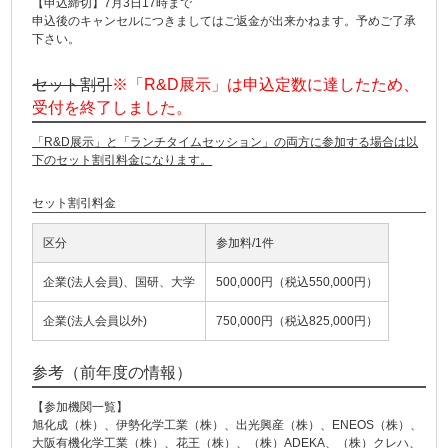
【申込締切】7月3日17時まで
申込後のキャンセルにつきましてはご返金が出来かねます。予めご了承
下さい。
セット割引
※「R&D展示」は申込定数に達したため、
受付を終了しました。
「R&D展示」と「ランチタイムセッション」の両方に参加する場合は以
下のセット割引料金になります。
セット割引料金
区分
参加料/1件
企業(法人会員)、国研、大学
500,000円（税込550,000円）
企業(法人会員以外)
750,000円（税込825,000円）
参考（前年度の情報）
【参加機関一覧】
旭化成（株）、伊勢化学工業（株）、出光興産（株）、ENEOS（株）、
大阪有機化学工業（株）、花王（株）、（株）ADEKA、（株）クレハ、