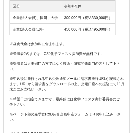
区分
参加料/1件
企業(法人会員)、国研、大学
300,000円（税込330,000円）
企業(法人会員以外)
450,000円（税込495,000円）
※昼食代金は参加料に含まれます。
※登壇者2名までは、CSJ化学フェスタ参加費が無料です。
※登壇者は人事部門の方ではなく技術・研究開発部門の方として下さ
い。
※申込後に発行される申込受理通知メールに請求書発行URLが記載され
ます。URLから請求書をダウンロードの上、指定口座への振込にて11月
末迄にお支払い下さい。
※希望日は指定できますが、最終的には化学フェスタ実行委員会にご一
任下さい。
※ページ下部の産学官R&D紹介企画申込フォームよりお申し込み下さ
い。